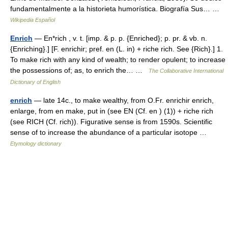
fundamentalmente a la historieta humorística. Biografía Sus… …
Wikipedia Español
Enrich
— En*rich , v. t. [imp. & p. p. {Enriched}; p. pr. & vb. n.
{Enriching}.] [F. enrichir; pref. en (L. in) + riche rich. See {Rich}.] 1.
To make rich with any kind of wealth; to render opulent; to increase
the possessions of; as, to enrich the… …
The Collaborative International
Dictionary of English
enrich
— late 14c., to make wealthy, from O.Fr. enrichir enrich,
enlarge, from en make, put in (see EN (Cf. en ) (1)) + riche rich
(see RICH (Cf. rich)). Figurative sense is from 1590s. Scientific
sense of to increase the abundance of a particular isotope …
Etymology dictionary