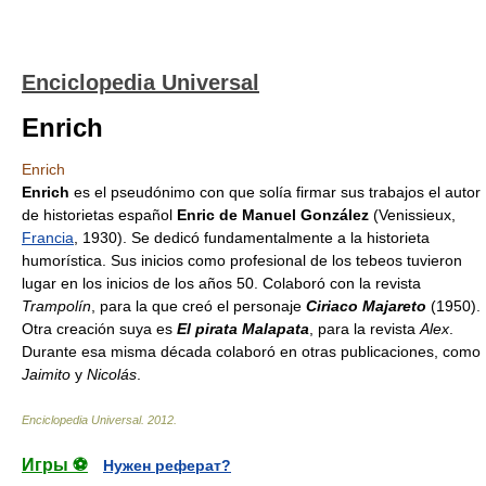
Enciclopedia Universal
Enrich
Enrich
Enrich
es el pseudónimo con que solía firmar sus trabajos el autor
de historietas español
Enric de Manuel González
(Venissieux,
Francia
, 1930). Se dedicó fundamentalmente a la historieta
humorística. Sus inicios como profesional de los tebeos tuvieron
lugar en los inicios de los años 50. Colaboró con la revista
Trampolín
, para la que creó el personaje
Ciriaco Majareto
(1950).
Otra creación suya es
El pirata Malapata
, para la revista
Alex
.
Durante esa misma década colaboró en otras publicaciones, como
Jaimito
y
Nicolás
.
Enciclopedia Universal
.
2012
.
Игры ⚽
Нужен реферат?