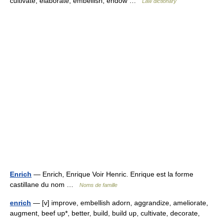
cultivate, elaborate, embellish, endow …
Law dictionary
Enrich
— Enrich, Enrique Voir Henric. Enrique est la forme
castillane du nom …
Noms de famille
enrich
— [v] improve, embellish adorn, aggrandize, ameliorate,
augment, beef up*, better, build, build up, cultivate, decorate,