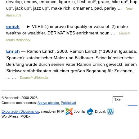
develop, endow, enhance, figure in, flesh out*, grace, hike up*, hop
up*, jack up*, jazz up*, make rich, ornament, pad, parlay …
New
thesaurus
enrich
— ► VERB 1) improve the quality or value of. 2) make
wealthy or wealthier. DERIVATIVES enrichment noun …
English
terms dictionary
Enrich
— Ramon Enrich, 2008. Ramon Enrich (* 1968 in Igualada,
Spanien): katalanischer Maler und Bildhauer. Seine künstlerische
Berufung wurde durch seinen Vater Ramon Enrich geweckt, einem
Strickwarenfabrikanten mit einer großen Begabung für Zeichnen,
… …
Deutsch Wikipedia
© Academic, 2000-2026
18+
Contacte con nosotros:
Apoyo técnico
,
Publicidad
Exportación Diccionarios
, creado en PHP,
Joomla,
Drupal,
WordPress, MODx.