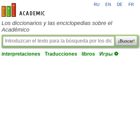
RU
EN
DE
FR
es-academic.com
Los diccionarios y las enciclopedias sobre el
Académico
¡Buscar!
interpretaciones
Traducciones
libros
Игры ⚽